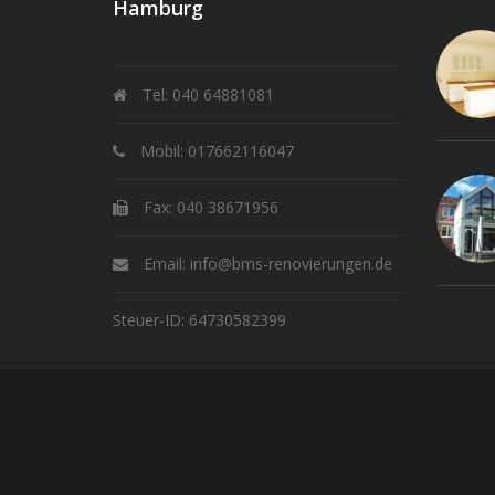
Hamburg
Tel: 040 64881081
Mobil: 017662116047
Fax: 040 38671956
Email: info@bms-renovierungen.de
Steuer-ID: 64730582399