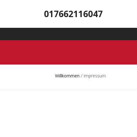
017662116047
Willkommen
/
Impressum