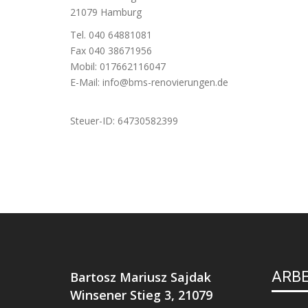
21079 Hamburg
Tel. 040 64881081
Fax 040 38671956
Mobil: 017662116047
E-Mail:
info@bms-renovierungen.de
Steuer-ID: 64730582399
ARB
Bartosz Mariusz Sajdak
Winsener Stieg 3, 21079